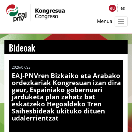
eu
es
Menua
Bideoak
2026/07/23
EAJ-PNVren Bizkaiko eta Arabako
ordezkariak Kongresuan izan dira
gaur, Espainiako gobernuari
jarduketa plan zehatz bat
eskatzeko Hegoaldeko Tren
Saihesbideak ukituko dituen
udalerrientzat