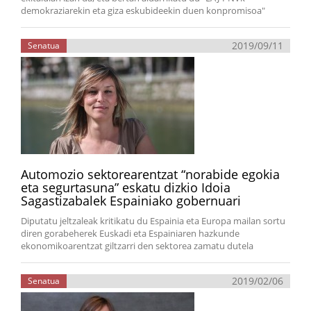
demokraziarekin eta giza eskubideekin duen konpromisoa"
2019/09/11
Senatua
Automozio sektorearentzat “norabide egokia
eta segurtasuna” eskatu dizkio Idoia
Sagastizabalek Espainiako gobernuari
Diputatu jeltzaleak kritikatu du Espainia eta Europa mailan sortu
diren gorabeherek Euskadi eta Espainiaren hazkunde
ekonomikoarentzat giltzarri den sektorea zamatu dutela
2019/02/06
Senatua