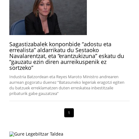
Sagastizabalek konponbide “adostu eta
errealista” aldarrikatu du Sestaoko
Navalarentzat, eta “erantzukizuna” eskatu du
“gauzatu ezin diren aurreikuspenik ez
sortzeko”
Industria Batzordean eta Reyes Maroto Ministro andrearen
aurrean gogoratu duenez “Batasuneko legeriak eragotzi egiten
du batzuek erreklamatzen duten erreskatea inbestitzaile
pribaturik gabe gauzatzea”
1