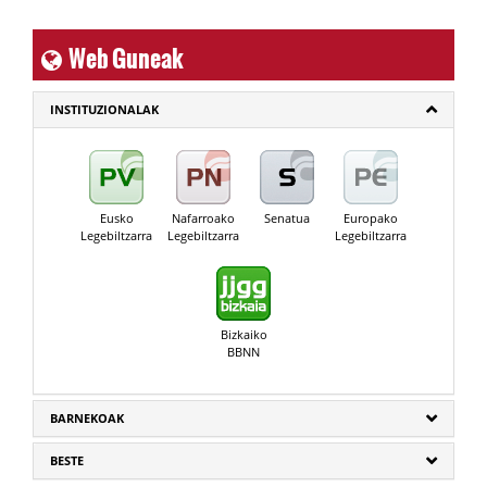
Web Guneak
INSTITUZIONALAK
Eusko
Nafarroako
Senatua
Europako
Legebiltzarra
Legebiltzarra
Legebiltzarra
Bizkaiko
BBNN
BARNEKOAK
BESTE