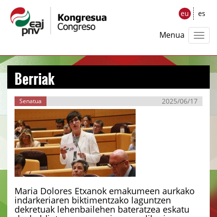
eu
es
Menua
Berriak
2025/06/17
Senatua
Maria Dolores Etxanok emakumeen aurkako
indarkeriaren biktimentzako laguntzen
dekretuak lehenbailehen bateratzea eskatu