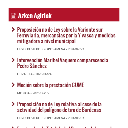
Azken Agiriak
Proposición no de Ley sobre la Variante sur
Ferroviaria, mercancías por la Y vasca y medidas
mitigadora a nivel municipal
LEGEZ BESTEKO PROPOSAMENA - 2026/07/23
Intervención Maribel Vaquero comparecencia
Pedro Sánchez
HITZALDIA - 2026/06/24
Moción sobre la prestación CUME
MOZIOA - 2026/06/15
Proposición no de Ley relativa al cese de la
actividad del polígono de tiro de Bardenas
LEGEZ BESTEKO PROPOSAMENA - 2026/06/03