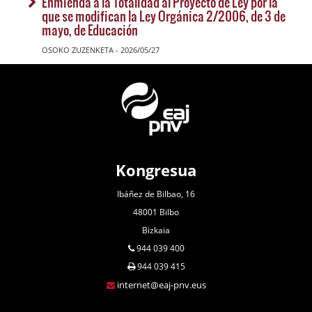
Enmienda a la Totalidad al Proyecto de Ley por la
que se modifican la Ley Orgánica 2/2006, de 3 de
mayo, de Educación
OSOKO ZUZENKETA - 2026/05/27
Kongresua
Ibáñez de Bilbao, 16
48001 Bilbo
Bizkaia
944 039 400
944 039 415
internet@eaj-pnv.eus