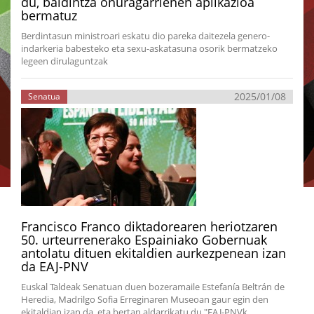
du, baldintza onuragarrienen aplikazioa
bermatuz
Berdintasun ministroari eskatu dio pareka daitezela genero-
indarkeria babesteko eta sexu-askatasuna osorik bermatzeko
legeen dirulaguntzak
2025/01/08
Senatua
Francisco Franco diktadorearen heriotzaren
50. urteurrenerako Espainiako Gobernuak
antolatu dituen ekitaldien aurkezpenean izan
da EAJ-PNV
Euskal Taldeak Senatuan duen bozeramaile Estefanía Beltrán de
Heredia, Madrilgo Sofia Erreginaren Museoan gaur egin den
ekitaldian izan da, eta bertan aldarrikatu du "EAJ-PNVk