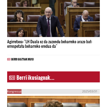
Agirretxea: "LH Duala ez da zuzendu beharreko arazo bat:
errespetatu beharreko eredua da"
BERRI GUZTIAK IKUSI
Berri ikusiagoak...
Kongresua
2025/03/31