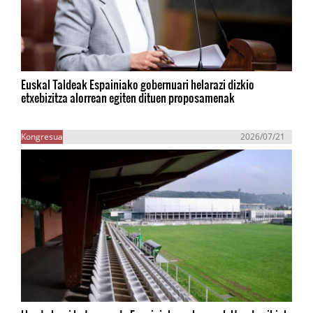
Euskal Taldeak Espainiako gobernuari helarazi dizkio
etxebizitza alorrean egiten dituen proposamenak
Kongresua
2026/07/21