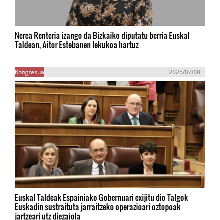
Nerea Renteria izango da Bizkaiko diputatu berria Euskal
Taldean, Aitor Estebanen lekukoa hartuz
Kongresua
2025/07/08
Euskal Taldeak Espainiako Gobernuari exijitu dio Talgok
Euskadin sustraituta jarraitzeko operazioari oztopoak
jartzeari utz diezaiola