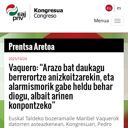
eu
es
Menua
Prentsa Aretoa
2025/10/24
Vaquero: “Arazo bat daukagu
berrerortze anizkoitzarekin, eta
alarmismorik gabe heldu behar
diogu, albait arinen
konpontzeko”
Euskal Taldeko bozeramaile Maribel Vaquerok
datorren asteazkenean, Kongresuan, Pedro