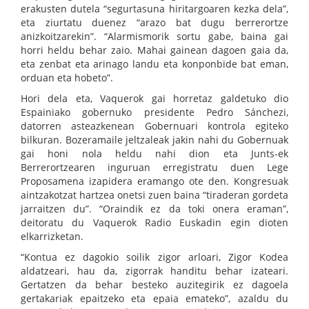
erakusten dutela “segurtasuna hiritargoaren kezka dela”,
eta ziurtatu duenez “arazo bat dugu berrerortze
anizkoitzarekin”. “Alarmismorik sortu gabe, baina gai
horri heldu behar zaio. Mahai gainean dagoen gaia da,
eta zenbat eta arinago landu eta konponbide bat eman,
orduan eta hobeto”.
Hori dela eta, Vaquerok gai horretaz galdetuko dio
Espainiako gobernuko presidente Pedro Sánchezi,
datorren asteazkenean Gobernuari kontrola egiteko
bilkuran. Bozeramaile jeltzaleak jakin nahi du Gobernuak
gai honi nola heldu nahi dion eta Junts-ek
Berrerortzearen inguruan erregistratu duen Lege
Proposamena izapidera eramango ote den. Kongresuak
aintzakotzat hartzea onetsi zuen baina “tiraderan gordeta
jarraitzen du”. “Oraindik ez da toki onera eraman”,
deitoratu du Vaquerok Radio Euskadin egin dioten
elkarrizketan.
“Kontua ez dagokio soilik zigor arloari, Zigor Kodea
aldatzeari, hau da, zigorrak handitu behar izateari.
Gertatzen da behar besteko auzitegirik ez dagoela
gertakariak epaitzeko eta epaia emateko”, azaldu du