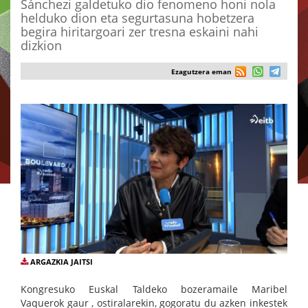
Sánchezi galdetuko dio fenomeno honi nola
helduko dion eta segurtasuna hobetzera
begira hiritargoari zer tresna eskaini nahi
dizkion
Ezagutzera eman
ARGAZKIA JAITSI
Kongresuko Euskal Taldeko bozeramaile Maribel
Vaquerok gaur , ostiralarekin, gogoratu du azken inkestek