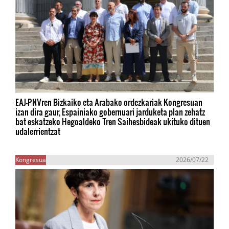
EAJ-PNVren Bizkaiko eta Arabako ordezkariak Kongresuan
izan dira gaur, Espainiako gobernuari jarduketa plan zehatz
bat eskatzeko Hegoaldeko Tren Saihesbideak ukituko dituen
udalerrientzat
Kongresua
2026/07/22