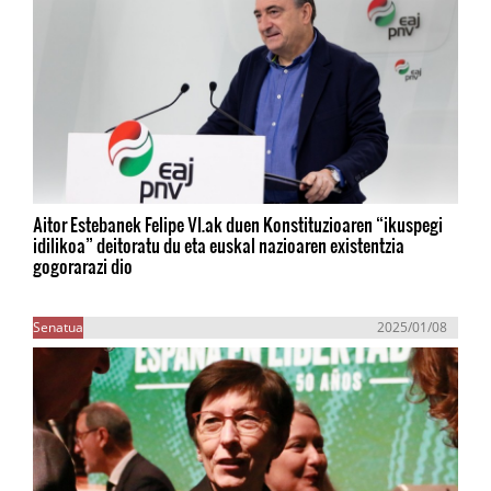
Aitor Estebanek Felipe VI.ak duen Konstituzioaren “ikuspegi
idilikoa” deitoratu du eta euskal nazioaren existentzia
gogorarazi dio
Senatua
2025/01/08