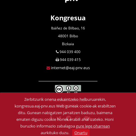
Kongresua
Ibáñez de Bilbao, 16
48001 Bilbo
Bizkaia
944 039 400
944 039 415
internet@eaj-pnv.eus
Zerbitzurik onena eskaintzeko helburuarekin,
Konfidentzialtasun
klausula
kongresua.eaj-pnv.eus Web guneak cookie-ak erabiltzen
ditu. Gunean nabigatzen jarraitzen baduzu, baimena
ematen diguzu cookie horiek erabili ahal izateko. Honi
buruzko informazio zabalagoa
gure lege oharrean
aurkituko duzu.
Onartu