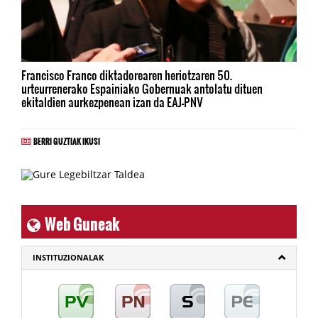
Francisco Franco diktadorearen heriotzaren 50.
urteurrenerako Espainiako Gobernuak antolatu dituen
ekitaldien aurkezpenean izan da EAJ-PNV
BERRI GUZTIAK IKUSI
Web Guneak
INSTITUZIONALAK