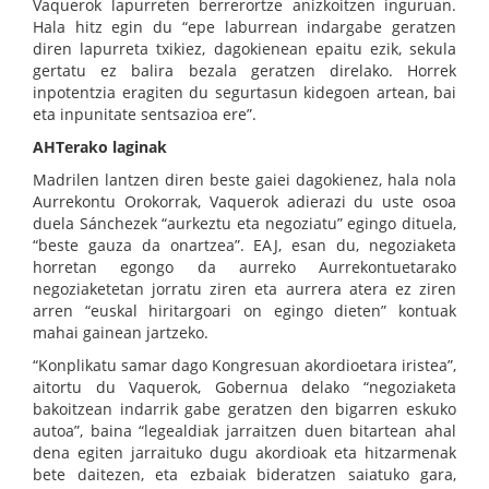
Vaquerok lapurreten berrerortze anizkoitzen inguruan.
Hala hitz egin du “epe laburrean indargabe geratzen
diren lapurreta txikiez, dagokienean epaitu ezik, sekula
gertatu ez balira bezala geratzen direlako. Horrek
inpotentzia eragiten du segurtasun kidegoen artean, bai
eta inpunitate sentsazioa ere”.
AHTerako laginak
Madrilen lantzen diren beste gaiei dagokienez, hala nola
Aurrekontu Orokorrak, Vaquerok adierazi du uste osoa
duela Sánchezek “aurkeztu eta negoziatu” egingo dituela,
“beste gauza da onartzea”. EAJ, esan du, negoziaketa
horretan egongo da aurreko Aurrekontuetarako
negoziaketetan jorratu ziren eta aurrera atera ez ziren
arren “euskal hiritargoari on egingo dieten” kontuak
mahai gainean jartzeko.
“Konplikatu samar dago Kongresuan akordioetara iristea”,
aitortu du Vaquerok, Gobernua delako “negoziaketa
bakoitzean indarrik gabe geratzen den bigarren eskuko
autoa”, baina “legealdiak jarraitzen duen bitartean ahal
dena egiten jarraituko dugu akordioak eta hitzarmenak
bete daitezen, eta ezbaiak bideratzen saiatuko gara,