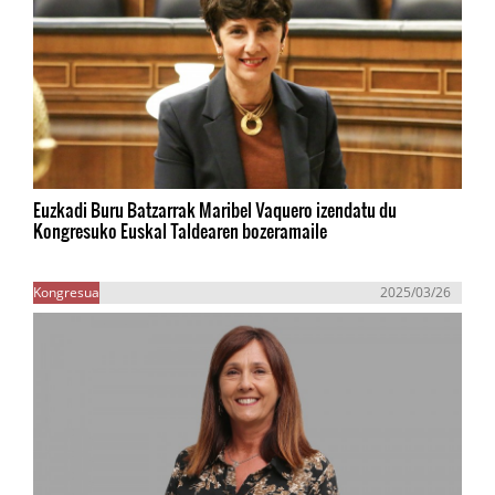
Euzkadi Buru Batzarrak Maribel Vaquero izendatu du
Kongresuko Euskal Taldearen bozeramaile
Kongresua
2025/03/26