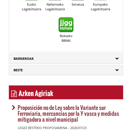
Eusko
Nafarroako
Senatua
Europako
Legebiltzarra
Legebiltzarra
Legebiltzarra
Bizkaiko
BBNN
BARNEKOAK
BESTE
Azken Agiriak
Proposición no de Ley sobre la Variante sur
Ferroviaria, mercancías por la Y vasca y medidas
mitigadora a nivel municipal
LEGEZ BESTEKO PROPOSAMENA - 2026/07/23