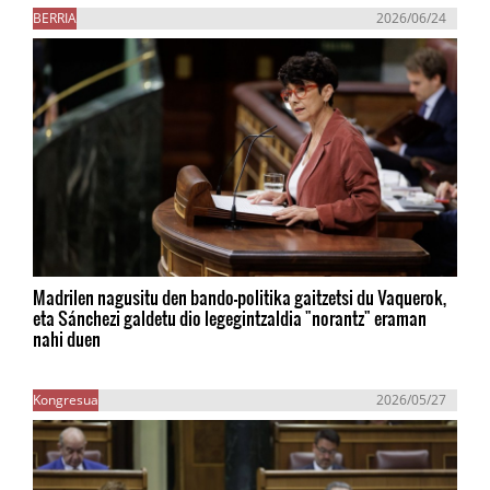
BERRIA
2026/06/24
Madrilen nagusitu den bando-politika gaitzetsi du Vaquerok,
eta Sánchezi galdetu dio legegintzaldia "norantz" eraman
nahi duen
Kongresua
2026/05/27