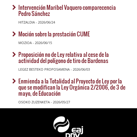
Intervención Maribel Vaquero comparecencia
Pedro Sánchez
HITZALDIA - 2026/06/24
Moción sobre la prestación CUME
MOZIOA - 2026/06/15
Proposición no de Ley relativa al cese de la
actividad del polígono de tiro de Bardenas
LEGEZ BESTEKO PROPOSAMENA - 2026/06/03
Enmienda a la Totalidad al Proyecto de Ley por la
que se modifican la Ley Orgánica 2/2006, de 3 de
mayo, de Educación
OSOKO ZUZENKETA - 2026/05/27