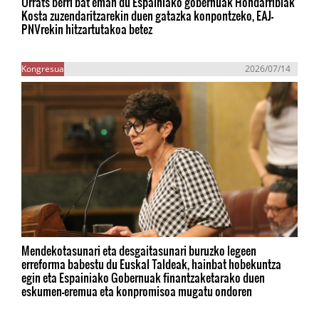
Urrats berri bat eman du Espainiako gobernuak Hondarribiak
Kosta zuzendaritzarekin duen gatazka konpontzeko, EAJ-
PNVrekin hitzartutakoa betez
Kongresua
2026/07/14
Mendekotasunari eta desgaitasunari buruzko legeen
erreforma babestu du Euskal Taldeak, hainbat hobekuntza
egin eta Espainiako Gobernuak finantzaketarako duen
eskumen-eremua eta konpromisoa mugatu ondoren