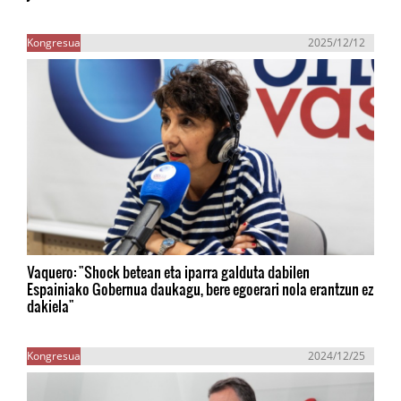
Kongresua
2025/12/12
Vaquero: "Shock betean eta iparra galduta dabilen
Espainiako Gobernua daukagu, bere egoerari nola erantzun ez
dakiela"
Kongresua
2024/12/25